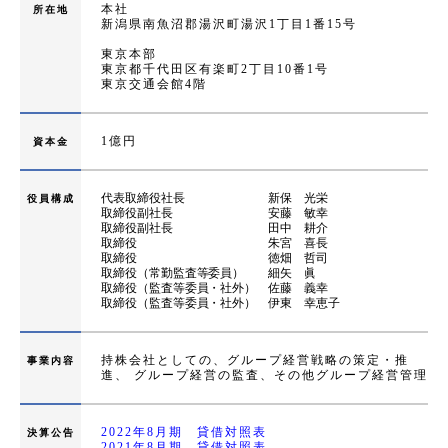
本社
所在地
新潟県南魚沼郡湯沢町湯沢1丁目1番15号
東京本部
東京都千代田区有楽町2丁目10番1号
東京交通会館4階
1億円
資本金
代表取締役社長 新保 光栄
役員構成
取締役副社長 安藤 敏幸
取締役副社長 田中 耕介
取締役 朱宮 喜長
取締役 徳畑 哲司
取締役（常勤監査等委員） 細矢 眞
取締役（監査等委員・社外） 佐藤 義幸
取締役（監査等委員・社外） 伊東 幸恵子
持株会社としての、グループ経営戦略の策定・推
事業内容
進、
グループ経営の監査、その他グループ経営管理
2022年8月期 貸借対照表
決算公告
2021年8月期 貸借対照表