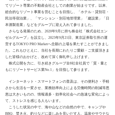
てリゾート専業の不動産会社としての創業が始まりです。以来、
総合的なリゾート事業を営むことを目指し、「ホテル・貸別荘・
民泊等宿泊業」、「マンション・別荘地管理業」「建設業」「日
本酒製造業」などをグループに迎え入れて参りました。
さらなる発展のため、2020年9月に持ち株会社「株式会社エン
ゼルグループ」を設立し、2023年9月21日、東京証券取引所の運
営するTOKYO PRO Marketへ念願の上場を果たすことができまし
た。これもひとえに、当社を長期にわたりご愛顧・ご支援頂きま
した皆様のおかげと、改めて深く御礼申し上げます。
株式公開を力に、引き続きグループ全8社全社員で「質・量と
もにリゾートサービス業No.1」を目指して参ります。
インターネット・スマートフォンの普及は、その便利さ・手軽
さから生活を一変させ、業務効率向上による労働時間の削減等恩
恵は大きいものの、情報過多・効率化社会への急速な変化によっ
て、ストレスを感じる人もいます。
こうした状況の中で、海や山などの自然の中で、キャンプや
BBQ、焚き火、釣りなどに楽しみを見いだす人、温泉やサウナな