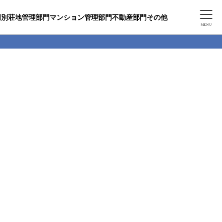
門
別荘地管理部門
マンション管理部門
不動産部門
その他
MENU